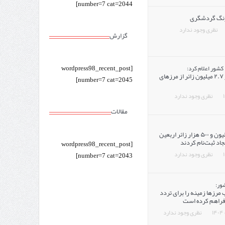
number=7 cat=2044]
زنگ گردشگری
نظری وجود ندارد
گزارش
 کشور اعلام کرد:
[wordpress98_recent_post
عبور بیش از ۲.۷ میلیون زائر از مرزهای
number=7 cat=2045]
نظری وجود ندارد
مقالات
بیش از ۲ میلیون و ۵۰۰ هزار زائر اربعین
اد ثبت‌نام کردند
[wordpress98_recent_post
نظری وجود ندارد
number=7 cat=2043]
ور:
مرزها زمینه را برای تردد
 فراهم کرده است
نظری وجود ندارد