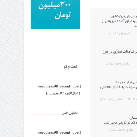
کزی اربعین کشور:
و عراق آماده میزبانی از
د
نظری وجود ندارد
تبادلات تجاری در مرز
نظری وجود ندارد
گفت و گو
ی فراجا خبر داد:
ن سوخت با اقدام اطلاعاتی
[wordpress98_recent_post
number=7 cat=2041]
نظری وجود ندارد
تحلیل خبر
ستان:
 کد ترانزیتی مجهز شد
نظری وجود ندارد
[wordpress98_recent_post