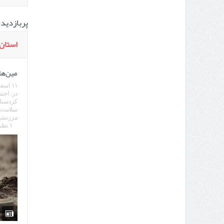
پربازدید 
استان
مین‌ها
۱۱ اسفند ۱۳۹۸
در:
اجت
کردستا
سلامت ا
مرزنشین
۱ نظر