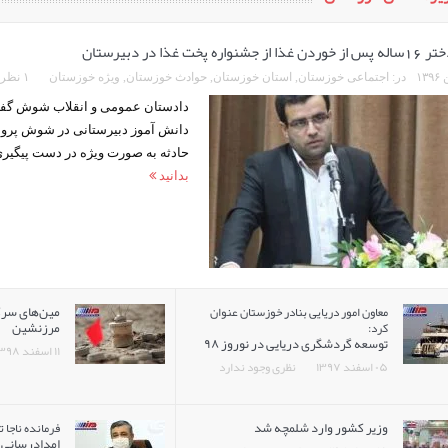
شنواره پخت غذا در دبیرستان
در:
اجتماعی خوزستان
,
استان خوزستان
,
حوادث خوزستان
,
ویژه خوزستان
۱ نظر
دادستان عمومی و انقلاب شوش گفت
دانش آموز دبیرستانی در شوش پرون
حادثه به صورت ویژه در دست پیگی
بدانید
مین‌های سرگ
معاون امور دریایی بنادر خوزستان عنوان
مرزنشین
کرد:
توسعه گردشگری دریایی در نوروز ۹۸
۱۱ اسفند ۱۳۹۸
۰۵ اسفند ۱۳۹۷
نظری وجود ندارد
وزیر کشور وارد شلمچه شد
فرمانده ناجا ت
امدادرسانی 