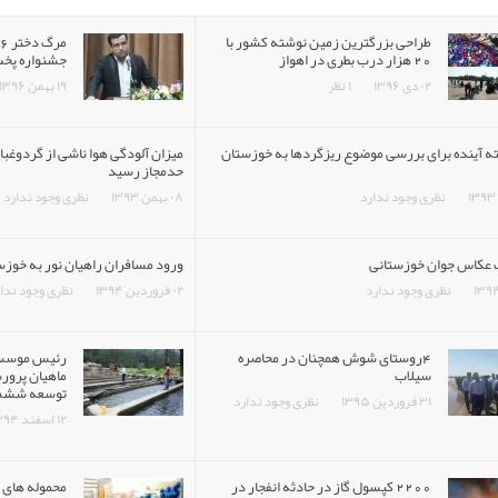
طراحی بزرگترین زمین نوشته کشور با
20 هزار درب بطری در اهواز
جشنواره پخت
۰۲ دی ۱۳۹۶
۱ نظر
۱۹ بهمن ۱۳۹۶
ته آینده برای بررسی موضوع ریزگردها به خوزستان
حدمجاز رسید
نظری وجود ندارد
۰۸ بهمن ۱۳۹۳
نظری وجود ندارد
عکاس جوان خوزستانی
ورود مسافران راهیان نور به خوزستان 30 درصد رش
نظری وجود ندارد
۰۲ فروردین ۱۳۹۴
نظری وجود ندا
4روستای شوش همچنان در محاصره
رئیس موسسه
سیلاب
ماهیان پرورش
توسعه ششم
۳۱ فروردین ۱۳۹۵
نظری وجود ندارد
۱۲ اسفند ۱۳۹۴
2200 کپسول گاز در حادثه انفجار در
محموله های ک