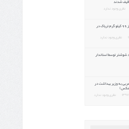
قیف شدند
نظری وجود ندارد
کشف بيش از 99 کيلو گرم ترياک در
نظری وجود ندارد
د شوشتر توسط استاندار
ربی به وزیر بهداشت در
عکس)
نظری وجود ندارد