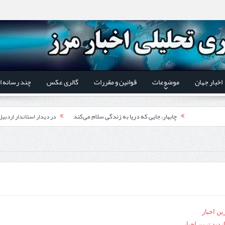
اخبار جهان
موضوعات
قوانین و مقررات
گالری عکس
چند رسانه ا
چابهار، جایی که دریا به زندگی سلام می‌کند
در دیدار استاندار اردبی
فوت وفن‌ها
توسعه همکاری گمرک‌های م
قدردانی وزیر میراث فرهنگی
یر شورای‌عالی مناطق آزاد و ویژه اقتصادی:
اردبیل-بیله‌سوار و منطقه ویژه اقتصادی نمین تسریع شود
کشف ۱۱ قبضه سلاح کلت کمری توسط مرزبانان هنگ مرزی ارومیه
در دیدار است
تخصیص ۳۰۰میلیارد تومان برای تکمیل بزرگراه اردبیل-سرچم
رئیس سازمان راهداری:
ین اخبار
زدید ترین اخبار