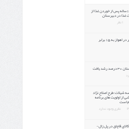
مرگ دختر 16ساله پس از خوردن غذا از
 غذا در دبیرستان
۱ نظر
میزان آلودگی هوا ناشی از گردوغبار در اهواز به 15 برابر
د یافت
رد
 شیلات:طرح اصلاح نژاد
ی از اولویت های برنامه
 است
نظری وجود ندارد
الای قاچاق در پل زال-