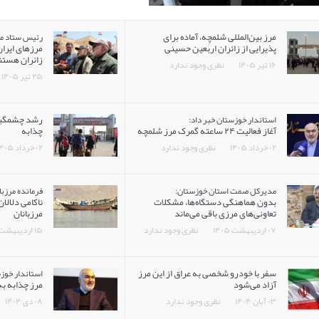
مرز بین‌المللی شلمچه، آماده برای
رئیس ستاد مر
پذیرایی از زائران اربعین حسینی
مرزهای ایران 
زائران هستن
۱۶ تیر ۱۴۰۵
نظری وجود ندارد
۲۵ تیر ۱۴۰۵
رشد چشمگیر 
استاندار خوزستان خبر داد:
آغاز فعالیت ۲۴ ساعته گمرک مرز شلمچه
چذابه
۰۲ خرداد ۱۴۰۵
نظری وجود ندارد
۰۲ خرداد ۱۴۰۵
مدیرکل صمت استان خوزستان:
فرمانده مرزبان
بدون هماهنگی دستگاه‌ها، مشکلات
ناکامی دلالا
تعاونی‌های مرزی باقی می‌ماند
مرزبانان
۰۷ اردیبهشت ۱۴۰۵
نظری وجود ندارد
۱۵ اردیبهشت ۱۴۰۵
سفر با خودرو شخصی به عراق از این مرز
استاندار خوز
آزاد می‌شود
مرز چذابه به
۰۳ آبان ۱۴۰۴
نظری وجود ندارد
۰۸ دی ۱۴۰۴