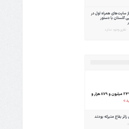
از سایت‌های همراه اول در
ی گلستان با دستور
نظری وجود ندارد
مدیر کل گمرکات استان گلستان گفت: ارزش کالاهای صادراتی استان در 10ماه نخست امسال، 247 میلیون و 879 هزار و
ید
د