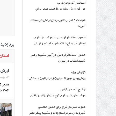
استاندار آذربایجان‌غربی:
مرز کوزه‌رش سلماس ظرفیت مهمی برای
توسعه ترانزیت آذربایجان‌غربی است
شهادت ۸ نفر از دلاورمردان ارتش در حملات
آمریکا
حضور استاندار اردبیل در موکب عزاداری
استان در وداع با قائد شهید امت در تهران
پربازدید 
حضور استاندار اردبیل در آیین تشییع رهبر
استان
شهید انقلاب در تهران
ارزش صاد
گزارش ویژه؛
پیش‌بینی عبور ۵ میلیون زائر از البرز/ آمادگی
۰۶ بهمن ۱۳۹۳
۱۰۰ درصدی مواکب
از کرج تا میدان آزادی؛
306 دلار بود که نسبت به مدت مشابه سال گذشته 30 درصد افزایش یافته است.
موکب‌های شهرداری کرج میزبانِ زائرین آقای
شهید ایران
دعوت شهردار کرج برای حضور حماسی
شهروندان در مراسم وداع و تشییع پیکر مطهر