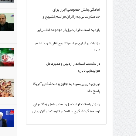
رهبر شهید
آمادگی بخش خصوصی البرز برای
خدمت‌رسانی به زائران مراسم تشییع و
بدرقه رهبر شهید ایران
بازدید استاندار اردبیل از مجموعه اطلس‌ایر
جزئیات برگزاری مراسم تشییع آقای شهید اعلام
شد؛
ادای احترام سران کشورها به پیکر رهبر شهید
در نشست استاندار اردبیل و مدیرعامل
هواپیمایی تابان؛
راهکارهای توسعه پروازها و رونق گردشگری
نیروی دریایی سپاه به تجاوز و عهدشکنی آمریکا
استان بررسی شد
پاسخ داد
رایزنی استاندار اردبیل با مدیرعامل هگتا برای
توسعه گردشگری سلامت و تقویت ناوگان ریلی
استان