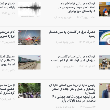
پایداری شبک
فرمانده مرزبانی فراجا خبر داد:
استفاده از هوش مصنوعی در
زلزله زده اس
گذرگاه‌های مرزی ایران
۲۹ تیر ۱۴۰۴
۱۵ شهریور ۱۴۰۳
نظری وجود ندارد
مصرف برق در گلستان به مرز هشدار
رسید
پروژه شیری
۰۳ مرداد ۱۴۰۳
نظری وجود ندارد
۱۱ شهریور ۱۴۰۳
فرمانده مرزبانی استان گلستان:
مدیرکل گمرک
مرزهای امن گواه اقتدار کشور است
۳۱ واگن تر
اینچه‌برون 
۲۴ خرداد ۱۴۰۳
نظری وجود ندارد
۲۰ تیر ۱۴۰۳
رئیس اداره ترانزیت بین المللی اداره کل
از مرز سه م
حضور مسافرا
راهداری و حمل و نقل جاده ای استان
گردشگری گل
گلستان:
مرز اینچه برون، شاهد جهشی ۴۰
۰۸ فروردین ۱۴۰۳
درصدی در تردد ناوگان باری
۱۴ اسفند ۱۴۰۲
نظری وجود ندارد