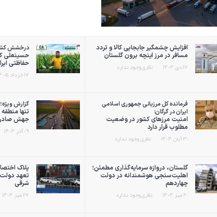
افزایش چشمگیر جابجایی کالا و تردد
درخشش کشاور
مسافر در مرز اینچه برون گلستان
حسینعلی كش
حفاظتی ایر
۱۷ دی ۱۴۰۴
نظری وجود ندارد
۱۷ خرداد ۱۴۰۵
فرمانده کل مرزبانی جمهوری اسلامی
گزارش ویژه؛
تنها منطقه آ
ایران در گرگان:
امنیت مرزهای کشور در وضعیت
جهش صادرا
مطلوب قرار دارد
۰۹ آذر ۱۴۰۴
۳۰ آبان ۱۴۰۴
نظری وجود ندارد
گلستان، دروازه سرمایه‌گذاری مطمئن؛
پلاک اختصاص
اهلیت‌سنجی هوشمندانه در دولت
تعهد دولت 
چهاردهم
شرقی
۲۰ مهر ۱۴۰۴
نظری وجود ندارد
۲۶ مهر ۱۴۰۴