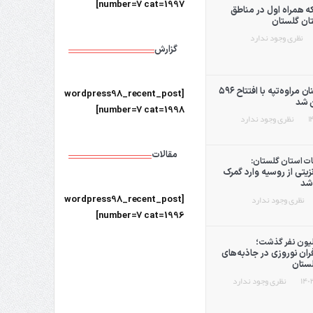
number=7 cat=1997]
ه همراه اول در مناطق
تان گلستان
نظری وجود ندارد
گزارش
کام مرزنشینان مراوه‌تپه با افتتاح ۵۹۶
[wordpress98_recent_post
ن شد
number=7 cat=1998]
نظری وجود ندارد
مقالات
ات استان گلستان:
انزیتی از روسیه وارد گمرک
شد
نظری وجود ندارد
[wordpress98_recent_post
number=7 cat=1996]
یلیون نفر گذشت؛
ن نوروزی در جاذبه‌های
ستان
نظری وجود ندارد