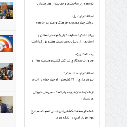
توسعه زیرساخت‌ها و حمایت از هنرمندان
استانی راهبرد اصلی برای ارتقای جایگاه سینما
استاندار اردبیل:
است
دولت چهاردهم به فرهنگ و هنر در جامعه
توجه ویژه دارد
پیام مشترک نماینده ولی‌فقیه در استان و
استاندار اردبیل به‌مناسبت هفته بزرگداشت
اردبیل
یادداشت ویژه؛
ضرورت همکاری شرکت کشت‌وصنعت مغان و
موسسه تحقیقات واکسن و سرم‌سازی رازی
استاندار ایلام اعلام کرد:
بهره‌برداری از ۲۱ کیلومتر راه چهارخطه در ایلام
تا اربعین/مرز مهران انتخاب ۶۰ درصد زائران
از شکوه تمدن‌های مدیترانه تا مسیرهای کاروانی
عربستان؛
یافته‌های باستان‌شناسان مرزهای تمدن
هشدار صنعت کشتیرانی جهانی نسبت به طرح
باستان را جابه‌جا کرد
عوارض ترامپ در تنگه هرمز