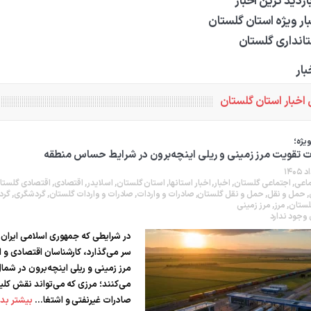
ازدید ترین اخبار
 اردبیل-بیله‌سوار و منطقه ویژه اقتصادی نمین تسریع شود
ار ویژه استان گلستان
کشف ۱۱ قبضه سلاح کلت کمری توسط مرزبانان هنگ مرزی ارومیه
در دیدار اس
انداری گلستان
تخصیص ۳۰۰میلیارد تومان برای تکمیل بزرگراه اردبیل-سرچم
رئیس سازمان راهداری:
بار
مرز چیلات دهلران می‌تواند مکمل مرز بین‌المللی مهران شود
اخبار استان گلستان
یژه؛
 تقویت مرز زمینی و ریلی اینچه‌برون در شرایط حساس منطقه
اعی
,
اجتماعی گلستان
,
اخبار
,
اخبار استانها
,
استان گلستان
,
اسلایدر
,
اقتصادی
,
اقتصادی گلستا
,
حمل و نقل
,
حمل و نقل گلستان
,
صادرات و واردات
,
صادرات و واردات گلستان
,
گردشگری
,
گرد
لستان
,
مرز
,
مرز زمینی
وجود ندارد
در شرایطی که جمهوری اسلامی ایران
سر می‌گذارد، کارشناسان اقتصادی و ا
مرز زمینی و ریلی اینچه‌برون در شما
می‌کنند؛ مرزی که می‌تواند نقش کلی
صادرات غیرنفتی و اشتغا...
بیشتر بدا