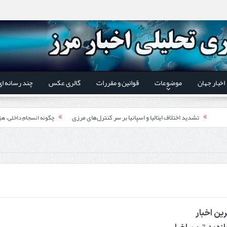
اخبار جهان
موضوعات
قوانین و مقررات
گالری عکس
چند رسانه ای
تشدید اختلاف ایتالیا و اسپانیا بر سر کنترل‌های مرزی
چگونه انسجام داخلی، هز
اقتدار دیپلماسی از درون 
ر استاندار اردبیل و رئیس گمرک مرزی جمهوری آذربایجان تاکید شد؛
اری گمرک‌های مرزی ایران و جمهوری آذربایجان ضرورت دارد
گزارش ویژه؛
طرز تهیه خورش خلال کرمانشاهی +نکات و فوت وفن‌ها
ین اخبار
قدردانی وزیر میراث فرهنگی
بیر شورای‌عالی مناطق آزاد و ویژه اقتصادی: