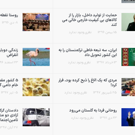
حمایت از تولید داخل، بازار را از
روستا نقطه 
کالاهای بی کیفیت خارجی خالی می
۰۸ دی ۱۳۹۶
کند
۱۵ بهمن ۱۳۹۶
نظری وجود ندارد
ایران، سه تبعه خاطی ترکمنستان را به
زندگی دوبار
این کشور تحویل داد
انقراض
۱۳ خرداد ۱۳۹۷
نظری وجود ندارد
۲۳ اسفند ۱۳۹۶
مردی که یک الاغ را ذبح کرده بود، فرار
5 کشور مق
کرد!
خام دامی گ
۲۵ شهریور ۱۳۹۷
نظری وجود ندارد
۰۵ تیر ۱۳۹۷
روحانی فردا به گلستان می‌رود
دادستان گرگا
آزادی دو مت
۲۳ دی ۱۳۹۷
نظری وجود ندارد
تامین‌اجتما
۲۷ آبان ۱۳۹۷