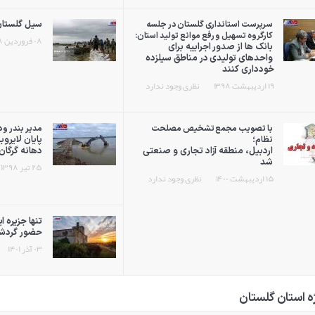
سیل گلستان
سرپرست استانداری گلستان در جلسه
کارگروه تسهیل و رفع موانع تولید استان:
۰۸ فروردین ۱۳۹۸
بانک ها از صدور اجراییه برای
واحدهای تولیدی در مناطق سیلزده
خودداری کنند
۱۹ اردیبهشت ۱۳۹۸
نظری وجود ندارد
با تصویب مجمع تشخیص مصلحت
مدیر بندر و 
نظام؛
اردبیل، منطقه آزاد تجاری و صنعتی
دهانه گرگان‌
شد
۲۵ تیر ۱۳۹۸
۱۵ اردیبهشت ۱۴۰۰
نظری وجود ندارد
تنها جزیره ا
حضور گردشگ
۰۳ آذر ۱۴۰۱
ژه استان گلستان