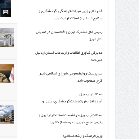
قدردانی وزیر میراث فرهنگی، گردشگری و
صنایع دستی از استاندار اردبیل
رئیس اتاق مشترک ایران و افغانستان در همایش
اتاق البرز:
افغانستان در مسیر جهش اقتصادی؛ ایران باید
مدیرکل فناوری اطلاعات و ارتباطات استان اردبیل
سهم خود از این بازار را افزایش دهد
خبر داد:
عزم جدی اداره‌کل فاوا برای ایجاد
سرپرست روابط‌عمومی شورای اسلامی شهر
اکوسیستم‌های اقتصاد دیجیتال در استان
کرج منصوب شد
اردبیل
استاندار اردبیل:
آماده افزایش تعاملات گردشگری، علمی و
فرهنگی با کشور ترکیه هستیم
استاندار اردبیل در نشست استاندار اردبیل و
رئیس مجمع خیرین مدرسه‌ساز کشور:
۲۵۰۰میلیارد تومان برای تکمیل پروژه‌های
وزیر فرهنگ و ارشاد اسلامی:
مدرسه‌سازی استان نیاز است