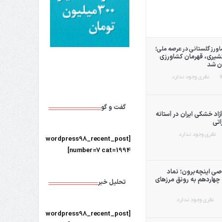
ز گلستانی در عرصه ملی؛
یری، قهرمان كشاورزی
ان شد
نظری وجود ندارد
گفت و گو
زاد خشکی ایران در آستانه
تی
نظری وجود ندارد
[wordpress98_recent_post
number=7 cat=1994]
ی اینچه‌برون؛ نماد
چهاردهم به رونق مرزهای
تحلیل خبر
نظری وجود ندارد
[wordpress98_recent_post