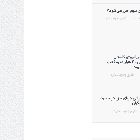
 سهم خزر می‌شود؟
نظری وجود ندارد
دریانوردی گلستان:
پایان لایروبی ۴۰ هزار مترمکعب
رود
نظری وجود ندارد
یرانی دریای خزر در حسرت
ران
نظری وجود ندارد